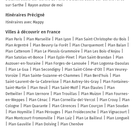
sur-Sarthe
Rayon autour de moi
Itinéraires Précigné
Itinéraires avec Mappy
Villes à découvrir en France
Plan Paris
Plan Marseille
Plan Lyon
Plan Saint-Christophe-du-Bois
Plan Argentré
Plan Beuvry-la-Forêt
Plan Charquemont
Plan Balan
Plan Cattenom
Plan Le Plessis-Grammoire
Plan Les Bois-d'Anjou
Plan Satolas-et-Bonce
Plan Eyzin-Pinet
Plan Saint-Brandan
Plan
Auzouer-en-Touraine
Plan Forges-de-Lanouée
Plan Logonna-Daoulas
Plan Le Gua
Plan Secondigny
Plan Saint-Côme-d'Olt
Plan Veurey-
Voroize
Plan Sainte-Suzanne-et-Chammes
Plan Berd'huis
Plan
Saint-Laurent-de-la-Cabrerisse
Plan Autrey-lès-Gray
Plan Fontaines-
Saint-Martin
Plan Iteuil
Plan Saint-Molf
Plan Étaules
Plan
Dettwiller
Plan Izernore
Plan Trouillas
Plan Muizon
Plan Fournes-
en-Weppes
Plan Cénac
Plan Corneilla-del-Vercol
Plan Crouy
Plan
Cologne
Plan Quarante
Plan Cérences
Plan Courçon
Plan Soudan
Plan Hoymille
Plan Pérouges
Plan Froideconche
Plan Vignacourt
Plan Montcourt-Fromonville
Plan Laiz
Plan Le Bailleul
Plan Longueil
Plan Gauville
Plan Dolving
Plan Chenôve
Lieux à découvrir à Précigné