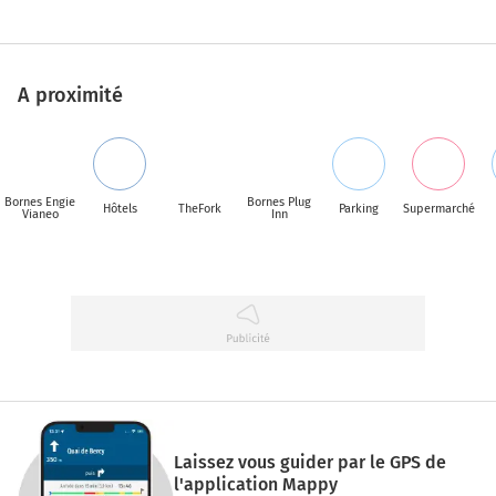
A proximité
Bornes Engie
Bornes Plug
Hôtels
TheFork
Parking
Supermarché
Vianeo
Inn
Laissez vous guider par le GPS de
l'application Mappy