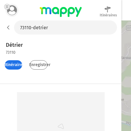
Itinéraires
Mappy
Détrier
73110
Itinéraires
Enregistrer