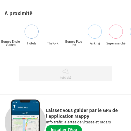
A proximité
Bornes Engie
Bornes Plug
Hôtels
TheFork
Parking
Supermarché
Vianeo
Inn
Laissez vous guider par le GPS de
l'application Mappy
Info trafic, alertes de vitesse et radars
Installer l'App