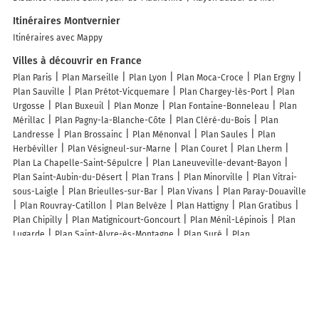
Itinéraires Montvernier
Itinéraires avec Mappy
Villes à découvrir en France
Plan Paris
Plan Marseille
Plan Lyon
Plan Moca-Croce
Plan Ergny
Plan Sauville
Plan Prétot-Vicquemare
Plan Chargey-lès-Port
Plan
Urgosse
Plan Buxeuil
Plan Monze
Plan Fontaine-Bonneleau
Plan
Mérillac
Plan Pagny-la-Blanche-Côte
Plan Cléré-du-Bois
Plan
Landresse
Plan Brossainc
Plan Ménonval
Plan Saules
Plan
Herbéviller
Plan Vésigneul-sur-Marne
Plan Couret
Plan Lherm
Plan La Chapelle-Saint-Sépulcre
Plan Laneuveville-devant-Bayon
Plan Saint-Aubin-du-Désert
Plan Trans
Plan Minorville
Plan Vitrai-
sous-Laigle
Plan Brieulles-sur-Bar
Plan Vivans
Plan Paray-Douaville
Plan Rouvray-Catillon
Plan Belvèze
Plan Hattigny
Plan Gratibus
Plan Chipilly
Plan Matignicourt-Goncourt
Plan Ménil-Lépinois
Plan
Lugarde
Plan Saint-Alyre-ès-Montagne
Plan Suré
Plan
Comberanche-et-Épeluche
Plan Petitmagny
Plan Saint-Maurice-lès-
Couches
Plan Saint-Martin-le-Mault
Plan Fosseux
Plan Saint-
Germain-de-Pasquier
Plan Germainvilliers
Plan Moussy-le-Neuf
Plan Saint-Maclou
Plan Écretteville-lès-Baons
Lieux à découvrir à Montvernier