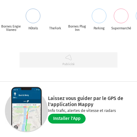
Bornes Engie
Bornes Plug
Hôtels
TheFork
Parking
Supermarché
Vianeo
Inn
Laissez vous guider par le GPS de
l'application Mappy
Info trafic, alertes de vitesse et radars
Installer l'App