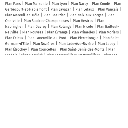
Plan Paris
Plan Marseille
Plan Lyon
Plan Narcy
Plan Condé
Plan
Gerbécourt-et-Haplemont
Plan Lavazan
Plan Lefaux
Plan Vançais
Plan Mareuil-en-Dôle
Plan Beauziac
Plan Naix-aux-Forges
Plan
Oherville
Plan Saulces-Champenoises
Plan Hestrus
Plan
Nabringhen
Plan Davrey
Plan Rotangy
Plan Nicole
Plan Bailleul-
Neuville
Plan Rouvres
Plan Évrange
Plan Primelles
Plan Moriers
Plan Écleux
Plan Laneuville-au-Pont
Plan Pierrelongue
Plan Saint-
Germain-d'Elle
Plan Nozières
Plan Ladevèze-Rivière
Plan Lubey
Plan Étrochey
Plan Courcelles
Plan Saint-Denis-des-Monts
Plan
Lesbois
Plan Harprich
Plan Fessanvilliers-Mattanvilliers
Plan Les
Pinthières
Plan Mésangueville
Plan Dracy-lès-Couches
Plan
Beuzeville-la-Bastille
Plan Libaros
Plan La Pommeraye
Plan
Esclainvillers
Plan Saint-Juvin
Plan Frohen-sur-Authie
Plan
Charnay-lès-Chalon
Plan Saint-Victor-sur-Avre
Plan Sannois
Plan
Corbie
Plan Eckwersheim
Plan Fours
Plan Falaise
Lieux à découvrir à Beuzeville-la-Guérard
Atelier Cosme Architecture
Mairie - Beuzeville-la-Guérard
Église
Cimetière De Beuzeville-la-Guérard
Terrain de Pétanque
Ferme de La
Condamine EARL
Ermel Jean-Marie
Terrain de pétanque
Ecole
primaire Graines de Lin
Vasseur Sony
Corniquet Pascal
Les lieux populaires à Beuzeville-la-Guérard