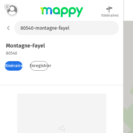
Itinéraires
Mappy
Montagne-Fayel
80540
Itinéraires
Enregistrer