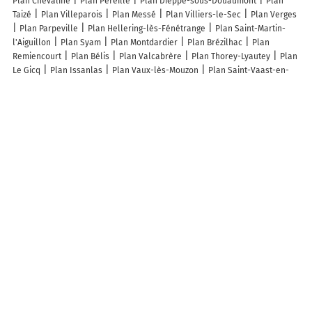
Plan Chevaline
Plan Péreille
Plan Dieppe-sous-Douaumont
Plan
Taizé
Plan Villeparois
Plan Messé
Plan Villiers-le-Sec
Plan Verges
Plan Parpeville
Plan Hellering-lès-Fénétrange
Plan Saint-Martin-
l'Aiguillon
Plan Syam
Plan Montdardier
Plan Brézilhac
Plan
Remiencourt
Plan Bélis
Plan Valcabrère
Plan Thorey-Lyautey
Plan
Le Gicq
Plan Issanlas
Plan Vaux-lès-Mouzon
Plan Saint-Vaast-en-
Chaussée
Plan Neuville-lès-Decize
Plan Massels
Plan Noroy
Plan
Gâprée
Plan Arville
Plan Bonnefontaine
Plan Saint-Gilles
Plan
Calzan
Plan Évin-Malmaison
Plan Viane
Plan Épégard
Lieux à découvrir à Ginals
Coviconstruct
Lelong Philippe
Mairie - Ginals
Vers Son Être
Abbaye
De Beaulieu
Église
Église
Cimetière De Ginals
Abbaye De Beaulieu-
En-Rouergue
Parking vélo
Centre Des Monuments Nationaux
Ladcms
Davies Lesley
Les lieux populaires à Ginals
Pas de Baoussac
Roulotte
Les granges de l abbaye
Le Chateau de
Pervinquieres
Domaine Boulbenes
chalet mobil home
Le gîte du
moulin de Vignars
La chambre d'hôtes du moulin de Vignars
A découvrir autour de Ginals
Lexos
Arnac
Lexos le Bas
La Salesse