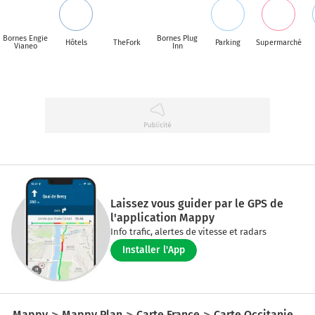
Bornes Engie
Bornes Plug
Hôtels
TheFork
Parking
Supermarché
Vianeo
Inn
Laissez vous guider par le GPS de
l'application Mappy
Info trafic, alertes de vitesse et radars
Installer l'App
Mappy
Mappy Plan
Carte France
Carte Occitanie