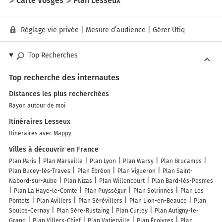
Carte Vosges
Plan Lesseux
Réglage vie privée
|
Mesure d’audience
|
Gérer Utiq
Top Recherches
Top recherche des internautes
Distances les plus recherchées
Rayon autour de moi
Itinéraires Lesseux
Itinéraires avec Mappy
Villes à découvrir en France
Plan Paris
Plan Marseille
Plan Lyon
Plan Warsy
Plan Brucamps
Plan Bucey-lès-Traves
Plan Ébréon
Plan Vigueron
Plan Saint-
Nabord-sur-Aube
Plan Nizas
Plan Willencourt
Plan Bard-lès-Pesmes
Plan La Haye-le-Comte
Plan Puysségur
Plan Solrinnes
Plan Les
Pontets
Plan Avillers
Plan Sérévillers
Plan Lion-en-Beauce
Plan
Soulce-Cernay
Plan Sère-Rustaing
Plan Curley
Plan Autigny-le-
Grand
Plan Villers-Chief
Plan Vatierville
Plan Écoivres
Plan