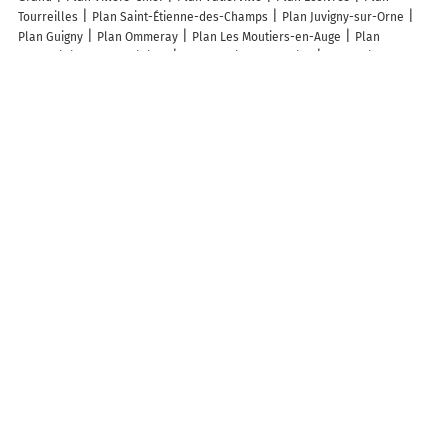
Tourreilles
Plan Saint-Étienne-des-Champs
Plan Juvigny-sur-Orne
Plan Guigny
Plan Ommeray
Plan Les Moutiers-en-Auge
Plan
Badonvilliers-Gérauvilliers
Plan Châtillon-sur-Oise
Plan Saint-
Germier
Plan Boisyvon
Plan Cutting
Plan Baby
Plan Nepvant
Plan
Cambia
Plan Freychenet
Plan Meilhan
Plan Castelbajac
Plan Erloy
Plan Rouvroy-sur-Serre
Plan Yvetot
Plan Guilvinec
Plan Plaisance
Plan Calmont
Plan Andouillé-Neuville
Plan Saint-Sauveur-
Gouvernet
Plan Loubigné
Lieux à découvrir à Lesseux
Mairie - Lesseux
Lallemand Sarl
Salon Isabelle
Aubry Jean-
Christophe
Schwager André
Les lieux populaires à Lesseux
camping aire du gros pré
Gîte chaleureux la 2 CV Verte Calme et nature
A découvrir autour de Lesseux
Provenchères-sur-Fave
Colroy-la-Grande
Info-trafic en France
Info trafic
Pistes cyclables en France