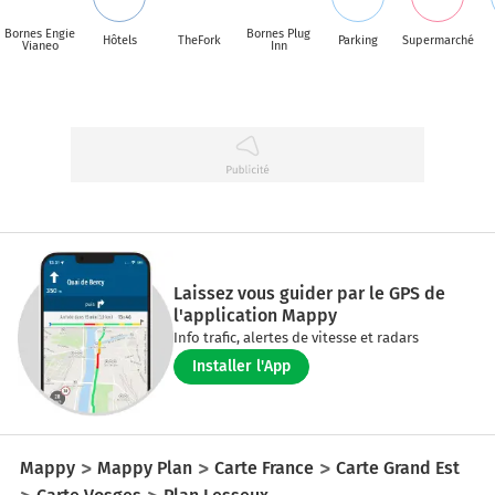
Bornes Engie
Bornes Plug
Hôtels
TheFork
Parking
Supermarché
Vianeo
Inn
Laissez vous guider par le GPS de
l'application Mappy
Info trafic, alertes de vitesse et radars
Installer l'App
Mappy
Mappy Plan
Carte France
Carte Grand Est