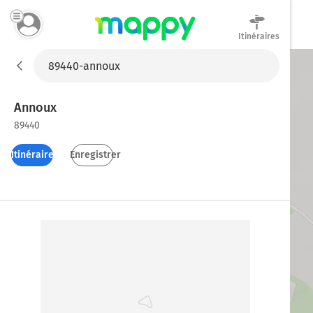
Itinéraires
Mappy
Annoux
89440
Itinéraires
Enregistrer