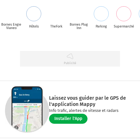
Bornes Engie
Bornes Plug
Hôtels
TheFork
Parking
Supermarché
Vianeo
Inn
Laissez vous guider par le GPS de
l'application Mappy
Info trafic, alertes de vitesse et radars
Installer l'App