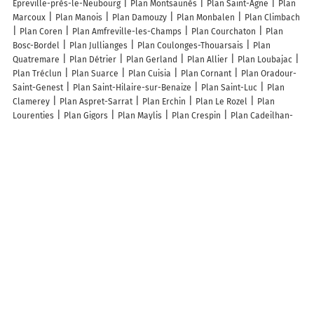
Épreville-près-le-Neubourg
Plan Montsaunès
Plan Saint-Agne
Plan
Marcoux
Plan Manois
Plan Damouzy
Plan Monbalen
Plan Climbach
Plan Coren
Plan Amfreville-les-Champs
Plan Courchaton
Plan
Bosc-Bordel
Plan Jullianges
Plan Coulonges-Thouarsais
Plan
Quatremare
Plan Détrier
Plan Gerland
Plan Allier
Plan Loubajac
Plan Tréclun
Plan Suarce
Plan Cuisia
Plan Cornant
Plan Oradour-
Saint-Genest
Plan Saint-Hilaire-sur-Benaize
Plan Saint-Luc
Plan
Clamerey
Plan Aspret-Sarrat
Plan Erchin
Plan Le Rozel
Plan
Lourenties
Plan Gigors
Plan Maylis
Plan Crespin
Plan Cadeilhan-
Trachère
Plan Quinquempoix
Plan La Mouche
Plan Airoux
Plan
Saint-Didier-de-Formans
Plan Saint-Pierre-les-Étieux
Lieux à découvrir à Buno-Bonnevaux
Mireille Thuegaz Neuhoff
Air Chauffage Plomberie
Mairie - Buno-
Bonnevaux
Adrien Taxi Itteville
Societe Femat
Les Deux Marmottes &
Les Genêts
Auberge des Planeurs
Cimetière De Buno-Bonnevaux
Polissoir des Sept coups d'épée
Hypogée de la Fontaine Saint-Léger
Parking vélo
Terrain de Petanque
Terrain de Tennis
Juliette Bailles
Association Aeronautique du Val d'Essonne
Tlb
Grosse Jean-Yves
Logidriel
Bazar Production Ass
Eglise Saint-Léger
Alpha Dog's House
Etanchepro
Monsieur Barcelo de Carvalho Bonga
Buno - Gironville
Les lieux populaires à Buno-Bonnevaux