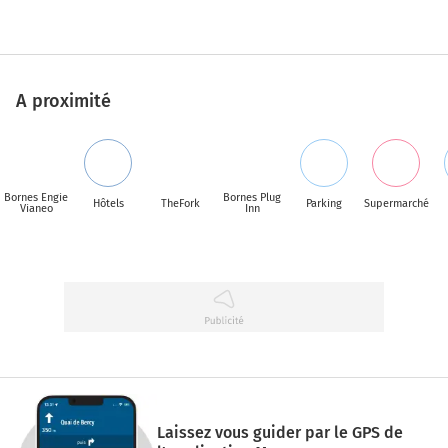
A proximité
Bornes Engie
Bornes Plug
Hôtels
TheFork
Parking
Supermarché
Vianeo
Inn
Laissez vous guider par le GPS de