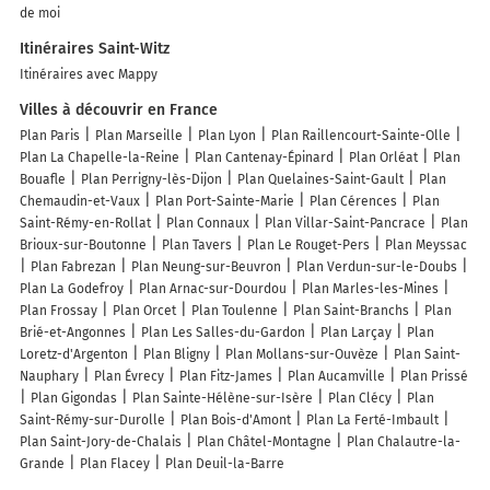
de moi
Itinéraires Saint-Witz
Itinéraires avec Mappy
Villes à découvrir en France
Plan Paris
Plan Marseille
Plan Lyon
Plan Raillencourt-Sainte-Olle
Plan La Chapelle-la-Reine
Plan Cantenay-Épinard
Plan Orléat
Plan
Bouafle
Plan Perrigny-lès-Dijon
Plan Quelaines-Saint-Gault
Plan
Chemaudin-et-Vaux
Plan Port-Sainte-Marie
Plan Cérences
Plan
Saint-Rémy-en-Rollat
Plan Connaux
Plan Villar-Saint-Pancrace
Plan
Brioux-sur-Boutonne
Plan Tavers
Plan Le Rouget-Pers
Plan Meyssac
Plan Fabrezan
Plan Neung-sur-Beuvron
Plan Verdun-sur-le-Doubs
Plan La Godefroy
Plan Arnac-sur-Dourdou
Plan Marles-les-Mines
Plan Frossay
Plan Orcet
Plan Toulenne
Plan Saint-Branchs
Plan
Brié-et-Angonnes
Plan Les Salles-du-Gardon
Plan Larçay
Plan
Loretz-d'Argenton
Plan Bligny
Plan Mollans-sur-Ouvèze
Plan Saint-
Nauphary
Plan Évrecy
Plan Fitz-James
Plan Aucamville
Plan Prissé
Plan Gigondas
Plan Sainte-Hélène-sur-Isère
Plan Clécy
Plan
Saint-Rémy-sur-Durolle
Plan Bois-d'Amont
Plan La Ferté-Imbault
Plan Saint-Jory-de-Chalais
Plan Châtel-Montagne
Plan Chalautre-la-
Grande
Plan Flacey
Plan Deuil-la-Barre