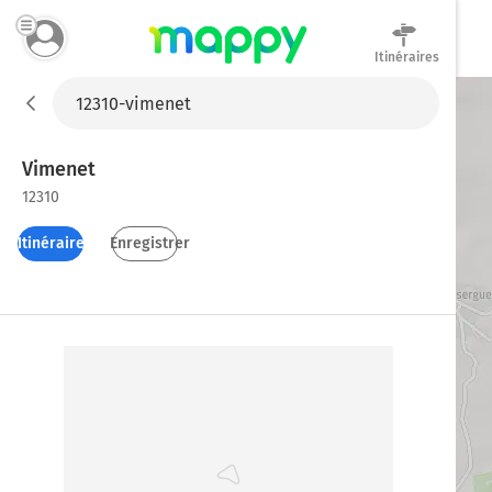
Itinéraires
Mappy
Vimenet
12310
Itinéraires
Enregistrer