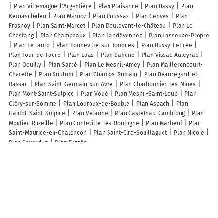
Plan Villemagne-l'Argentière
Plan Plaisance
Plan Bassy
Plan
Kernascléden
Plan Marnoz
Plan Roussas
Plan Cenves
Plan
Frasnoy
Plan Saint-Marcet
Plan Doulevant-le-Château
Plan Le
Chastang
Plan Champeaux
Plan Landévennec
Plan Lasseube-Propre
Plan Le Faulq
Plan Bonneville-sur-Touques
Plan Bussy-Lettrée
Plan Tour-de-Faure
Plan Laas
Plan Sahune
Plan Vissac-Auteyrac
Plan Oeuilly
Plan Sarcé
Plan Le Mesnil-Amey
Plan Mailleroncourt-
Charette
Plan Soulom
Plan Champs-Romain
Plan Beauregard-et-
Bassac
Plan Saint-Germain-sur-Avre
Plan Charbonnier-les-Mines
Plan Mont-Saint-Sulpice
Plan Voué
Plan Mesnil-Saint-Loup
Plan
Cléry-sur-Somme
Plan Louroux-de-Bouble
Plan Aspach
Plan
Hautot-Saint-Sulpice
Plan Velanne
Plan Castetnau-Camblong
Plan
Moutier-Rozeille
Plan Conteville-lès-Boulogne
Plan Marbeuf
Plan
Saint-Maurice-en-Chalencon
Plan Saint-Cirq-Souillaguet
Plan Nicole
Plan Saverdun
Plan Fontès
Lieux à découvrir à Saint-Saturnin
Commerçants de Saint-Saturnin
Babillot Eirl
Auchapt Véronique
Mairie - Saint-Saturnin
Jeudy Agriculture Services Ets
Entre Chiens et
Nous
Église
Cimetière
Parking vélo
Parking vélo
Plaine de Jeux
Centre Berry Terrassement Transports
Ligneau Jean-Luc
Amicale des
Chasseurs du Moulin Foulet - le Gros Buisson - Chanfrenon
Formations