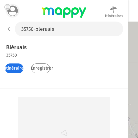
Itinéraires
Mappy
Bléruais
35750
Itinéraires
Enregistrer