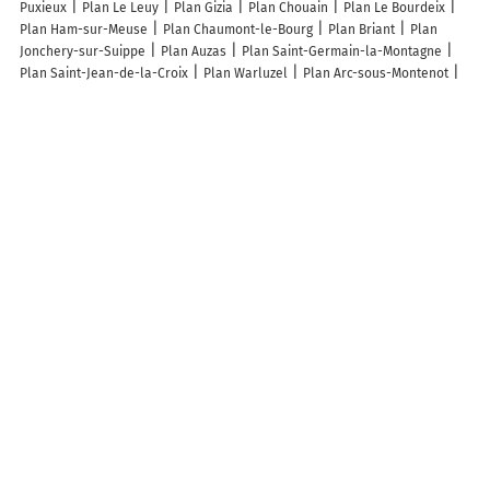
Puxieux
Plan Le Leuy
Plan Gizia
Plan Chouain
Plan Le Bourdeix
Plan Ham-sur-Meuse
Plan Chaumont-le-Bourg
Plan Briant
Plan
Jonchery-sur-Suippe
Plan Auzas
Plan Saint-Germain-la-Montagne
Plan Saint-Jean-de-la-Croix
Plan Warluzel
Plan Arc-sous-Montenot
Plan Raucourt
Plan Flers
Plan Fleigneux
Plan Bettencourt-Rivière
Plan Palisse
Plan Bouilhonnac
Plan Altenheim
Plan Brainville
Plan
Cuvillers
Plan Omelmont
Plan Augerans
Plan Chavençon
Plan
Ménil-la-Horgne
Plan Feuillères
Plan Assigny
Plan Diusse
Plan
Strueth
Plan Lacougotte-Cadoul
Plan Saint-Éman
Plan Les Plains-et-
Grands-Essarts
Plan Coudray
Plan Douchy
Plan Riaville
Plan
Paray-le-Monial
Plan Vézac
Plan Sillé-le-Philippe
Plan Conjux
Lieux à découvrir à Lucy
Travo'loc
Mairie - Lucy
Église De La Nativité-De-La-Bienheureuse-
Vierge-Marie
Cimetière De Lucy
Boulodrome
Terrain de Football
Terrain de football
Boulodrome
JMB Animations
Bornigal Roland
Margaux Becker
A découvrir autour de Lucy
Faxe
Info-trafic en France
Info trafic