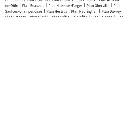
Haplemont
Plan Lavazan
Plan Lefaux
Plan Vançais
Plan Mareuil-
en-Dôle
Plan Beauziac
Plan Naix-aux-Forges
Plan Oherville
Plan
Saulces-Champenoises
Plan Hestrus
Plan Nabringhen
Plan Davrey
Plan Rotangy
Plan Nicole
Plan Bailleul-Neuville
Plan Rouvres
Plan
Évrange
Plan Primelles
Plan Moriers
Plan Écleux
Plan Laneuville-
au-Pont
Plan Pierrelongue
Plan Saint-Germain-d'Elle
Plan Nozières
Plan Ladevèze-Rivière
Plan Lubey
Plan Villevoques
Plan
Monhoudou
Plan Châtres
Plan Vielmanay
Plan Fontrailles
Plan La
Roche-Mabile
Plan Mureaumont
Plan Collonge-en-Charollais
Plan
Parzac
Plan Nocario
Plan La Hauteville
Plan Cuiry-Housse
Plan
Vernoy
Plan Courquetaine
Plan Vaux-en-Dieulet
Plan Rumilly
Plan
Pont-Saint-Martin
Plan Saint-Léger-en-Yvelines
Plan Houdelaincourt
Plan Le Plessis-Sainte-Opportune
Lieux à découvrir à Mazirot
Mairie - Mazirot
Église
Cimetière De Mazirot
Pse SARL
Quad
Extreme
Club Affaires La Ligne Bleue D'Athle Vosges
Sci Jpm
Immobilier
Association Rtt Moto
Miniature Agricole 88
Graines
Baumaux
La Diane Mirecurtienne
Info-trafic en France
Info trafic
Pistes cyclables en France