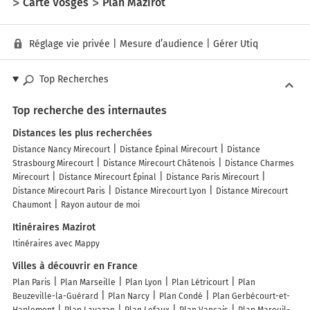
Carte Vosges
Plan Mazirot
Réglage vie privée
|
Mesure d’audience
|
Gérer Utiq
Top Recherches
Top recherche des internautes
Distances les plus recherchées
Distance Nancy Mirecourt
Distance Épinal Mirecourt
Distance
Strasbourg Mirecourt
Distance Mirecourt Châtenois
Distance Charmes
Mirecourt
Distance Mirecourt Épinal
Distance Paris Mirecourt
Distance Mirecourt Paris
Distance Mirecourt Lyon
Distance Mirecourt
Chaumont
Rayon autour de moi
Itinéraires Mazirot
Itinéraires avec Mappy
Villes à découvrir en France
Plan Paris
Plan Marseille
Plan Lyon
Plan Létricourt
Plan
Beuzeville-la-Guérard
Plan Narcy
Plan Condé
Plan Gerbécourt-et-