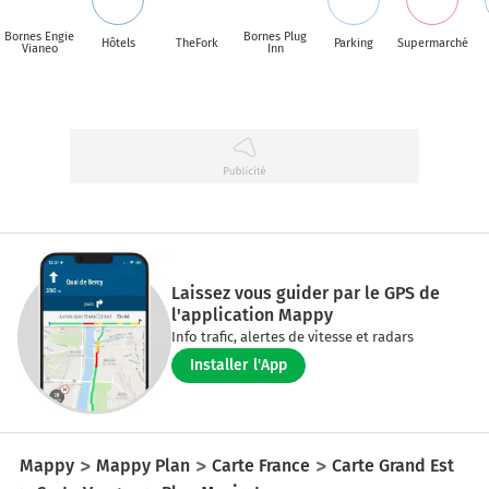
Bornes Engie
Bornes Plug
Hôtels
TheFork
Parking
Supermarché
Vianeo
Inn
Laissez vous guider par le GPS de
l'application Mappy
Info trafic, alertes de vitesse et radars
Installer l'App
Mappy
Mappy Plan
Carte France
Carte Grand Est