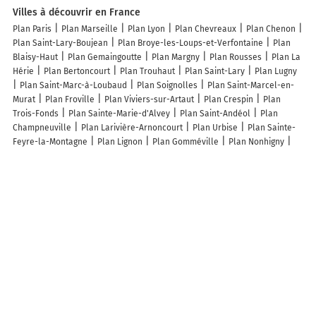
Villes à découvrir en France
Plan Paris
Plan Marseille
Plan Lyon
Plan Chevreaux
Plan Chenon
Plan Saint-Lary-Boujean
Plan Broye-les-Loups-et-Verfontaine
Plan
Blaisy-Haut
Plan Gemaingoutte
Plan Margny
Plan Rousses
Plan La
Hérie
Plan Bertoncourt
Plan Trouhaut
Plan Saint-Lary
Plan Lugny
Plan Saint-Marc-à-Loubaud
Plan Soignolles
Plan Saint-Marcel-en-
Murat
Plan Froville
Plan Viviers-sur-Artaut
Plan Crespin
Plan
Trois-Fonds
Plan Sainte-Marie-d'Alvey
Plan Saint-Andéol
Plan
Champneuville
Plan Larivière-Arnoncourt
Plan Urbise
Plan Sainte-
Feyre-la-Montagne
Plan Lignon
Plan Gomméville
Plan Nonhigny
Plan Fornex
Plan Muret-et-Crouttes
Plan Sieuras
Plan Mouron-sur-
Yonne
Plan Rospigliani
Plan Saint-Pierre-du-Mont
Plan La Mazière-
aux-Bons-Hommes
Plan Péreyres
Plan Fourg
Plan Preuilly-la-Ville
Plan Tollent
Plan Certilleux
Plan Mesples
Plan Cerisières
Plan
Novale
Plan Montivilliers
Plan La Roche-Posay
Plan Arrosès
Plan
Sarrageois
Plan La Ferté-sur-Chiers
Lieux à découvrir à Écuélin
Bois de Chauffage Dufrane
Mairie - Écuélin
Église
Vestiges De La
Commanderie Des Hospitaliers
Commanderie des Hospitaliers
Cimetière d'Ecuélin
Commonwealth War Graves
Pass Pass Électrique
Emeline Rerat
Apiccom
Willot