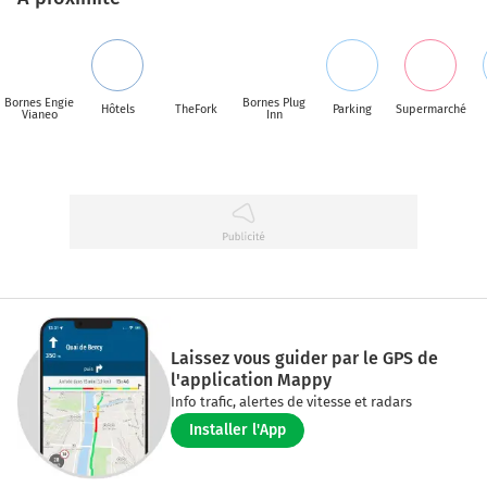
Bornes Engie
Bornes Plug
Hôtels
TheFork
Parking
Supermarché
Vianeo
Inn
Laissez vous guider par le GPS de
l'application Mappy
Info trafic, alertes de vitesse et radars
Installer l'App