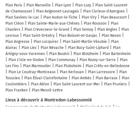
Plan Paris
Plan Marseille
Plan Lyon
Plan Luzy
Plan Saint-Laurent-
de-Chamousset
Plan Avignonet-Lauragais
Plan Civrieux-d'Azergues
Plan Savines-le-Lac
Plan Audun-le-Tiche
Plan Viry
Plan Beaucourt
Plan Cléon
Plan Sainte-Marie-aux-Chênes
Plan Rousson
Plan
Chaniers
Plan Crèvecoeur-le-Grand
Plan Semoy
Plan Angles
Plan
Levroux
Plan Saint-Drézéry
Plan Boisset-et-Gaujac
Plan Nexon
Plan Angresse
Plan Locquirec
Plan Saint-Martin-Vésubie
Plan
Alairac
Plan Liez
Plan Névache
Plan Bucy-Saint-Liphard
Plan
Arbigny-sous-Varennes
Plan Bouéni
Plan Blotzheim
Plan Bartenheim
Plan L'Isle-en-Dodon
Plan Communay
Plan Rozoy-sur-Serre
Plan
Les Fins
Plan Marmoutier
Plan Plobsheim
Plan Crêts-en-Belledonne
Plan Le Coudray-Montceaux
Plan Kerlouan
Plan Larressore
Plan
Toussieu
Plan Étival-Clairefontaine
Plan Ambès
Plan Barraux
Plan
Coulombiers
Plan Ablon
Plan Saint-Laurent-sur-Mer
Plan Pruniers
Plan Franken
Plan Mesnil-Lettre
Lieux à découvrir à Montredon-Labessonnié
Commerçants de Montredon-Labessonnié
Atelier Vert de Gris
La
Bruninquillé - Gîtes de France
Garage Nicolas Julien
Le Barthas - Gîtes
de France
La maison bleue - Gîtes de France
Pharmacie Ferrier
SMA
portail Regabat
VSM Sud Ouest
Ail Noir Bio Terroirs De France
Le
Moulin Du Barthas
Gendarmerie Nationale
Spar
Clinique De