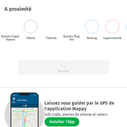
A proximité
Bornes Engie
Bornes Plug
Hôtels
TheFork
Parking
Supermarché
Vianeo
Inn
Laissez vous guider par le GPS de
l'application Mappy
Info trafic, alertes de vitesse et radars
Installer l'App