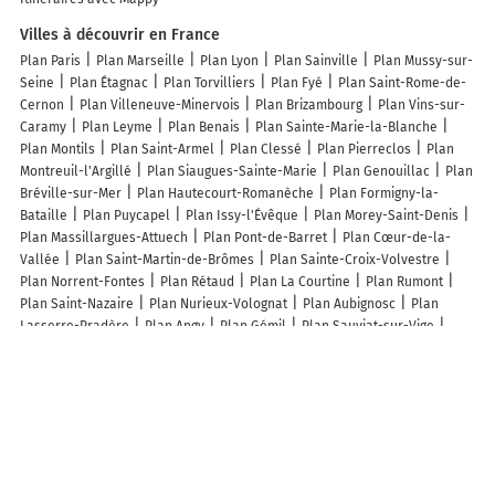
Villes à découvrir en France
Plan Paris
Plan Marseille
Plan Lyon
Plan Sainville
Plan Mussy-sur-
Seine
Plan Étagnac
Plan Torvilliers
Plan Fyé
Plan Saint-Rome-de-
Cernon
Plan Villeneuve-Minervois
Plan Brizambourg
Plan Vins-sur-
Caramy
Plan Leyme
Plan Benais
Plan Sainte-Marie-la-Blanche
Plan Montils
Plan Saint-Armel
Plan Clessé
Plan Pierreclos
Plan
Montreuil-l'Argillé
Plan Siaugues-Sainte-Marie
Plan Genouillac
Plan
Bréville-sur-Mer
Plan Hautecourt-Romanèche
Plan Formigny-la-
Bataille
Plan Puycapel
Plan Issy-l'Évêque
Plan Morey-Saint-Denis
Plan Massillargues-Attuech
Plan Pont-de-Barret
Plan Cœur-de-la-
Vallée
Plan Saint-Martin-de-Brômes
Plan Sainte-Croix-Volvestre
Plan Norrent-Fontes
Plan Rétaud
Plan La Courtine
Plan Rumont
Plan Saint-Nazaire
Plan Nurieux-Volognat
Plan Aubignosc
Plan
Lasserre-Pradère
Plan Angy
Plan Gémil
Plan Sauviat-sur-Vige
Plan Saint-Estèphe
Plan Poleymieux-au-Mont-d'Or
Plan Champigny-
sur-Veude
Plan Brunehamel
Plan Triembach-au-Val
Plan Laines-
aux-Bois
Plan Parc-d'Anxtot
Plan Champvans
Plan Saint-Pargoire
Lieux à découvrir à Maransin
Commerçants de Maransin
AJs informatique
Thermique-diag-conseil
Croustill'Pizza
S2I Service Interventions Informatique
La Poste