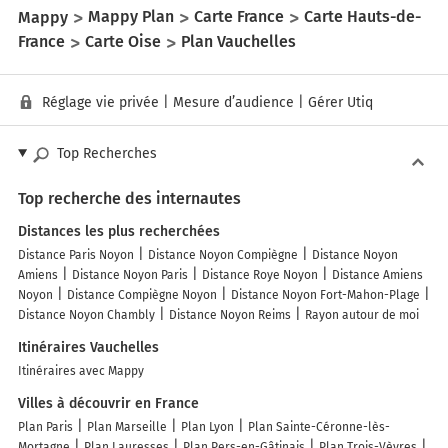
Mappy
Mappy Plan
Carte France
Carte Hauts-de-
France
Carte Oise
Plan Vauchelles
Réglage vie privée
|
Mesure d’audience
|
Gérer Utiq
Top Recherches
Top recherche des internautes
Distances les plus recherchées
Distance Paris Noyon
Distance Noyon Compiègne
Distance Noyon
Amiens
Distance Noyon Paris
Distance Roye Noyon
Distance Amiens
Noyon
Distance Compiègne Noyon
Distance Noyon Fort-Mahon-Plage
Distance Noyon Chambly
Distance Noyon Reims
Rayon autour de moi
Itinéraires Vauchelles
Itinéraires avec Mappy
Villes à découvrir en France
Plan Paris
Plan Marseille
Plan Lyon
Plan Sainte-Céronne-lès-
Mortagne
Plan Lauresses
Plan Pers-en-Gâtinais
Plan Trois-Vèvres