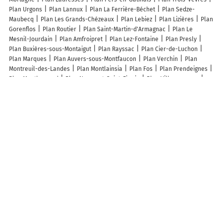
Plan Urgons
Plan Lannux
Plan La Ferrière-Béchet
Plan Sedze-
Maubecq
Plan Les Grands-Chézeaux
Plan Lebiez
Plan Lizières
Plan
Gorenflos
Plan Routier
Plan Saint-Martin-d'Armagnac
Plan Le
Mesnil-Jourdain
Plan Amfroipret
Plan Lez-Fontaine
Plan Presly
Plan Buxières-sous-Montaigut
Plan Rayssac
Plan Cier-de-Luchon
Plan Marques
Plan Auvers-sous-Montfaucon
Plan Verchin
Plan
Montreuil-des-Landes
Plan Montlainsia
Plan Fos
Plan Prendeignes
Plan Montbernard
Plan Nempont-Saint-Firmin
Plan Villespassans
Plan La Poterie-Mathieu
Plan Guizancourt
Plan Cazaux-d'Anglès
Plan Salérans
Plan Faverois
Plan Gomelange
Plan Saint-Michel-de-
Castelnau
Plan Vattetot-sous-Beaumont
Plan Boursin
Plan Mazan-
l'Abbaye
Plan Écuelle
Plan Plainval
Plan Theuville
Plan
Urbalacone
Plan Oberhoffen-sur-Moder
Plan Loubressac
Plan
Semallé
Lieux à découvrir à Vauchelles
Climabitat SARL
Boitel Couverture
Svr
Alexandre Hubner
Vision
Secure
Mairie - Vauchelles
Pizza Tradition
Bc- les Denicheurs
Église
Cimetière De Vauchelles
Ecole Elémentaire
Bellafkih
Abdessalam
Terrain de boules
Comite Des Fetes De Vauchelles
Batteuse D'Antan
Souply Fréres
Jackstadt
A découvrir autour de Vauchelles