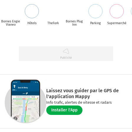
Bornes Engie
Bornes Plug
Hôtels
TheFork
Parking
Supermarché
Vianeo
Inn
Laissez vous guider par le GPS de
l'application Mappy
Info trafic, alertes de vitesse et radars
Installer l'App